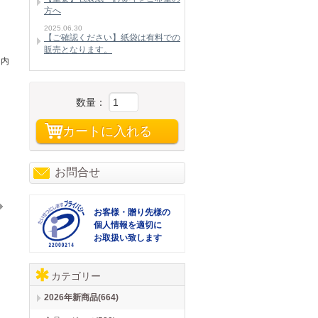
方へ
2025.06.30
【ご確認ください】紙袋は有料での
販売となります。
・内
数量：
カートに入れる
お問合せ
お客様・贈り先様の
個人情報を適切に
お取扱い致します
その他
その他
そ
詰合せ ZS-AE2#
山海の幸詰合せ CMB-15Y
アーモンド入りおかき ふたつの味くらべ MY-15
810
810
810
円→
円
1,620円→
円
1,620円→
円
1,
カテゴリー
2026年新商品(664)