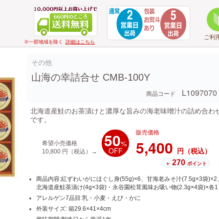
ご利
※一部地域を除く
詳細はこちら
その他
山海の幸詰合せ CMB-100Y
L1097070
商品コード
北海道産鮭のお茶漬けと濃厚な旨みの海老味噌汁の詰め合わ
です。
販売価格
50
5,400
%
希望小売価格
OFF
円（税込）
10,800
円（税込）→
270
＋
ポイント
商品内容:紅ずわいがにほぐし身(55g)×6、甘海老みそ汁(7.5g×3袋)×2
北海道産鮭茶漬け(4g×3袋)・永谷園松茸風味お吸い物(2.3g×4袋)×各1
アレルゲン7品目:乳・小麦・えび・かに
外装サイズ: 箱29.6×41×4cm