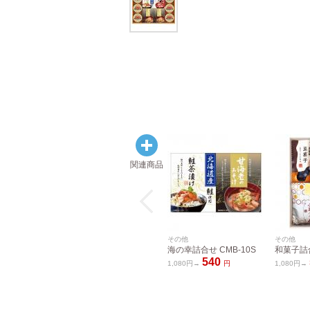
関連商品
その他
その他
海の幸詰合せ CMB-10S
和菓子詰合
540
1,080円→
円
1,080円→