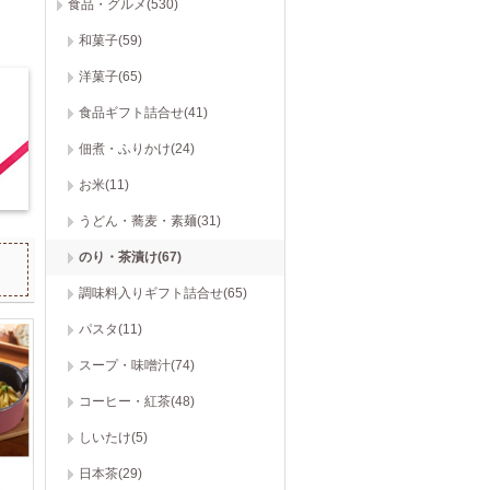
食品・グルメ(530)
和菓子(59)
洋菓子(65)
食品ギフト詰合せ(41)
佃煮・ふりかけ(24)
お米(11)
うどん・蕎麦・素麺(31)
のり・茶漬け(67)
調味料入りギフト詰合せ(65)
パスタ(11)
スープ・味噌汁(74)
コーヒー・紅茶(48)
しいたけ(5)
日本茶(29)