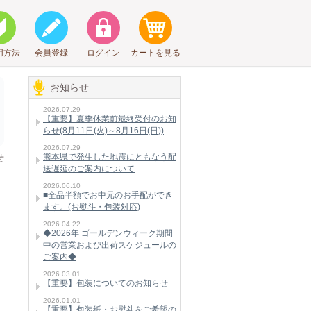
用方法
会員登録
ログイン
カートを見る
お知らせ
2026.07.29
【重要】夏季休業前最終受付のお知
らせ(8月11日(火)～8月16日(日))
2026.07.29
せ
熊本県で発生した地震にともなう配
送遅延のご案内について
2026.06.10
■全品半額でお中元のお手配ができ
ます。(お熨斗・包装対応)
2026.04.22
◆2026年 ゴールデンウィーク期間
中の営業および出荷スケジュールの
、
ご案内◆
2026.03.01
【重要】包装についてのお知らせ
2026.01.01
【重要】包装紙・お熨斗をご希望の