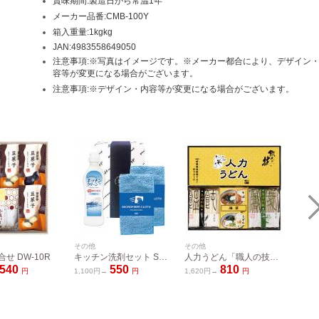
賞味期間:製造日から常温1年
メーカー品番:CMB-100Y
箱入重量:1kgkg
JAN:4983558649050
注意事項:※写真はイメージです。※メーカー都合により、デザイン
容等が変更になる場合がございます。
注意事項:※デザイン・内容等が変更になる場合がございます。
その他
その他
その他
せ DW-10R
キッチン洗剤セット SMA10
人力うどん「職人の技」うどん・そばセット JUS-AE
海の恵
540
550
810
円
1,100円→
円
1,620円→
円
1,620