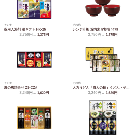
その他
その他
薬用入浴剤 湯ギフト HK-25
レンジ汁椀 溜内朱 5客揃 4479
2,750円→
2,750円→
1,375
円
1,375
円
その他
その他
海の恵詰合せ ZS-CZ#
人力うどん「職人の技」うどん・そばセット JUS-CO
3,240円→
3,240円→
1,620
円
1,620
円