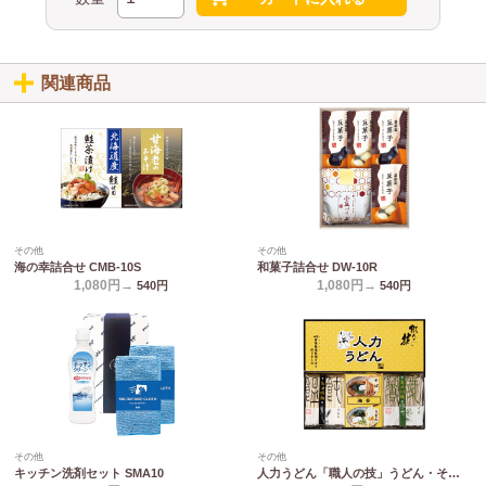
関連商品
その他
その他
海の幸詰合せ CMB-10S
和菓子詰合せ DW-10R
1,080円→
1,080円→
540
円
540
円
その他
その他
キッチン洗剤セット SMA10
人力うどん「職人の技」うどん・そばセット JUS-AE