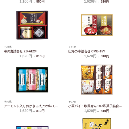
1,100円→
1,620円→
550
円
810
円
その他
その他
海の恵詰合せ ZS-AE2#
山海の幸詰合せ CMB-15Y
1,620円→
1,620円→
810
円
810
円
その他
その他
アーモンド入りおかき ふたつの味くらべ MY-15
小豆パイ・欧風せんべい和菓子詰合せ DW-15R
1,620円→
1,620円→
810
円
810
円