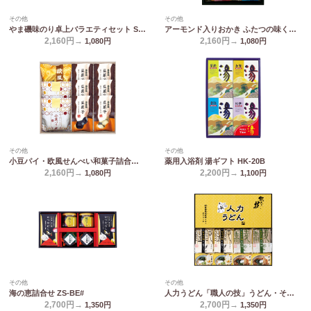
その他
その他
やま磯味のり卓上バラエティセット SVG-A
アーモンド入りおかき ふたつの味くらべ MY-20
2,160円→
2,160円→
1,080
円
1,080
円
その他
その他
小豆パイ・欧風せんべい和菓子詰合せ DW-20R
薬用入浴剤 湯ギフト HK-20B
2,160円→
2,200円→
1,080
円
1,100
円
その他
その他
海の恵詰合せ ZS-BE#
人力うどん「職人の技」うどん・そばセット JUS-BE
2,700円→
2,700円→
1,350
円
1,350
円