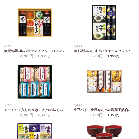
その他
その他
佃煮&調味料バラエティセット TGT-25
やま磯味のり卓上バラエティセット SVG-B
2,700円→
2,700円→
1,350
円
1,350
円
その他
その他
アーモンド入りおかき ふたつの味くらべ MY-25
小豆パイ・欧風せんべい和菓子詰合せ DW-25R
2,700円→
2,700円→
1,350
円
1,350
円