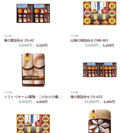
その他
その他
海の恵詰合せ ZS-HZ
山海の幸詰合せ CMB-80Y
8,640円→
8,640円→
4,320
円
4,320
円
その他
その他
ソフト ウオーム(蓄熱・こだわりの厳選) あったか遠赤 ソフト敷きパット2P 6440-2P
海の恵詰合せ ZS-AZZ
8,800円→
10,800円→
4,400
円
5,400
円