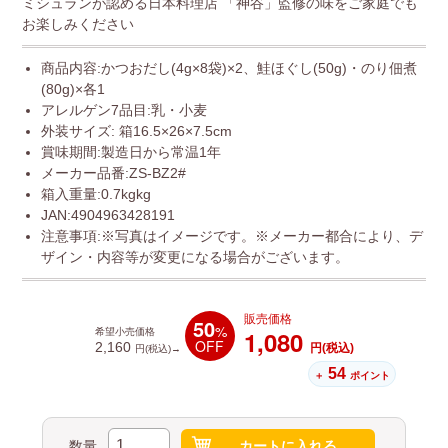
ミシュランが認める日本料理店 「神谷」監修の味をご家庭でも
お楽しみください
商品内容:かつおだし(4g×8袋)×2、鮭ほぐし(50g)・のり佃煮
(80g)×各1
アレルゲン7品目:乳・小麦
外装サイズ: 箱16.5×26×7.5cm
賞味期間:製造日から常温1年
メーカー品番:ZS-BZ2#
箱入重量:0.7kgkg
JAN:4904963428191
注意事項:※写真はイメージです。※メーカー都合により、デ
ザイン・内容等が変更になる場合がございます。
販売価格
50
%
1,080
希望小売価格
OFF
2,160
円(税込)
円(税込)→
54
＋
ポイント
数量
カートに入れる