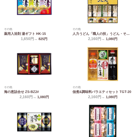
その他
その他
薬用入浴剤 湯ギフト HK-15
人力うどん「職人の技」うどん・そばセット JUS-BO
1,650円→
2,160円→
825
円
1,080
円
その他
その他
海の恵詰合せ ZS-BZ2#
佃煮&調味料バラエティセット TGT-20
2,160円→
2,160円→
1,080
円
1,080
円