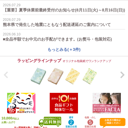
2026.07.29
【重要】夏季休業前最終受付のお知らせ(8月11日(火)～8月16日(日))
2026.07.29
熊本県で発生した地震にともなう配送遅延のご案内について
2026.06.10
■全品半額でお中元のお手配ができます。(お熨斗・包装対応)
もっとみる(＋3件)
ラッピングラインナップ
オリジナル包装紙でワンランクアップ
10,000
通常
包装・のし
円以上
お急ぎの場合は
2
5
お買い上げで
ご相談ください
営業日出荷
営業日出荷
※一部地域を除く
詳細はこちら