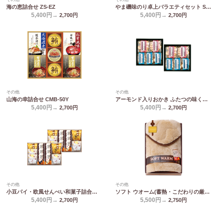
海の恵詰合せ ZS-EZ
やま磯味のり卓上バラエティセット SVG-E
5,400円→
5,400円→
2,700
円
2,700
円
その他
その他
山海の幸詰合せ CMB-50Y
アーモンド入りおかき ふたつの味くらべ MY-50
5,400円→
5,400円→
2,700
円
2,700
円
その他
その他
小豆パイ・欧風せんべい和菓子詰合せ DW-50R
ソフト ウオーム(蓄熱・こだわりの厳選) あったか遠赤 極ふわ敷きパット 6450
5,400円→
5,500円→
2,700
円
2,750
円