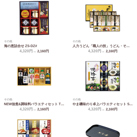
その他
その他
海の恵詰合せ ZS-DZ#
人力うどん「職人の技」うどん・そばセット JUS-DO
4,320円→
4,320円→
2,160
円
2,160
円
その他
その他
NEW佃煮&調味料バラエティセット TGT-40N
やま磯味のり卓上バラエティセット SVG-D
4,320円→
4,320円→
2,160
円
2,160
円