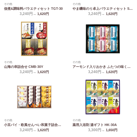
その他
その他
佃煮&調味料バラエティセット TGT-30
やま磯味のり卓上バラエティセット SVG-C
3,240円→
3,240円→
1,620
円
1,620
円
その他
その他
山海の幸詰合せ CMB-30Y
アーモンド入りおかき ふたつの味くらべ MY-30
3,240円→
3,240円→
1,620
円
1,620
円
その他
その他
小豆パイ・欧風せんべい和菓子詰合せ DW-30R
薬用入浴剤 湯ギフト HK-30A
3,240円→
3,300円→
1,620
円
1,650
円