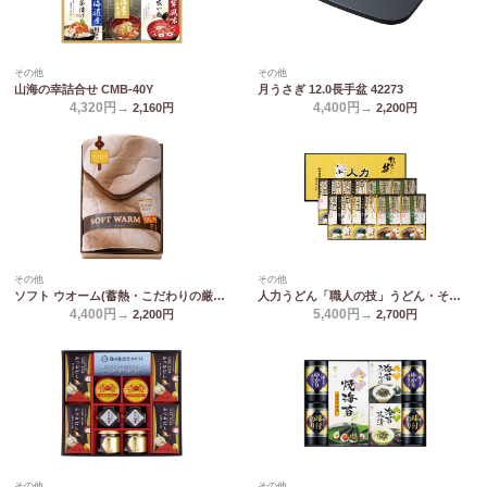
その他
その他
山海の幸詰合せ CMB-40Y
月うさぎ 12.0長手盆 42273
4,320円→
4,400円→
2,160
円
2,200
円
その他
その他
ソフト ウオーム(蓄熱・こだわりの厳選) あったか遠赤 ソフト敷きパット 6440
人力うどん「職人の技」うどん・そばセット JUS-EO
4,400円→
5,400円→
2,200
円
2,700
円
その他
その他