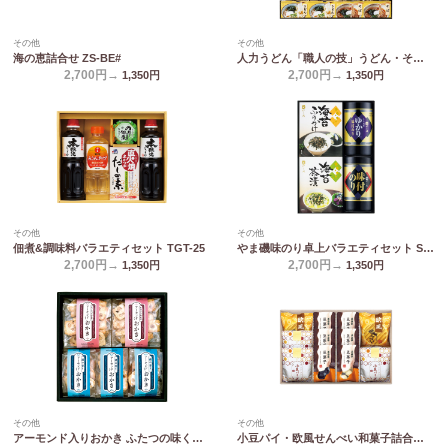
その他
その他
海の恵詰合せ ZS-BE#
人力うどん「職人の技」うどん・そばセット JUS-BE
2,700円→
2,700円→
1,350
円
1,350
円
その他
その他
佃煮&調味料バラエティセット TGT-25
やま磯味のり卓上バラエティセット SVG-B
2,700円→
2,700円→
1,350
円
1,350
円
その他
その他
アーモンド入りおかき ふたつの味くらべ MY-25
小豆パイ・欧風せんべい和菓子詰合せ DW-25R