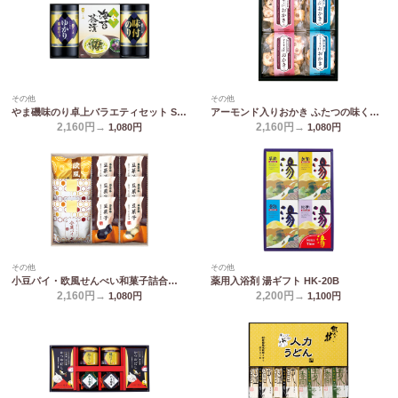
その他
その他
やま磯味のり卓上バラエティセット SVG-A
アーモンド入りおかき ふたつの味くらべ MY-20
2,160円→
2,160円→
1,080
円
1,080
円
その他
その他
小豆パイ・欧風せんべい和菓子詰合せ DW-20R
薬用入浴剤 湯ギフト HK-20B
2,160円→
2,200円→
1,080
円
1,100
円