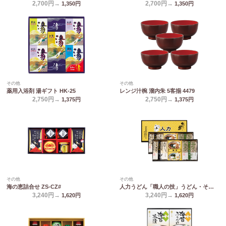
2,700円→
2,700円→
1,350
円
1,350
円
その他
その他
薬用入浴剤 湯ギフト HK-25
レンジ汁椀 溜内朱 5客揃 4479
2,750円→
2,750円→
1,375
円
1,375
円
その他
その他
海の恵詰合せ ZS-CZ#
人力うどん「職人の技」うどん・そばセット JUS-CO
3,240円→
3,240円→
1,620
円
1,620
円