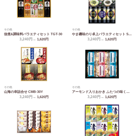
その他
その他
佃煮&調味料バラエティセット TGT-30
やま磯味のり卓上バラエティセット SVG-C
3,240円→
3,240円→
1,620
円
1,620
円
その他
その他
山海の幸詰合せ CMB-30Y
アーモンド入りおかき ふたつの味くらべ MY-30
3,240円→
3,240円→
1,620
円
1,620
円