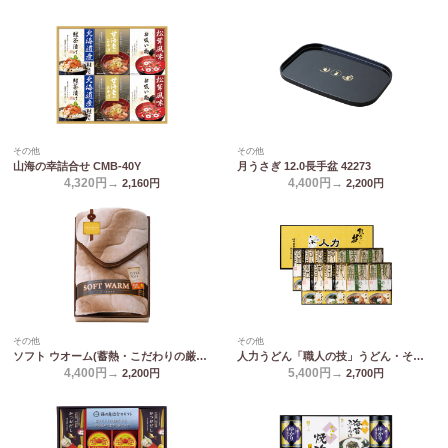
その他
その他
山海の幸詰合せ CMB-40Y
月うさぎ 12.0長手盆 42273
4,320円→
4,400円→
2,160
円
2,200
円
その他
その他
ソフト ウオーム(蓄熱・こだわりの厳選) あったか遠赤 ソフト敷きパット 6440
人力うどん「職人の技」うどん・そばセット JUS-EO
4,400円→
5,400円→
2,200
円
2,700
円