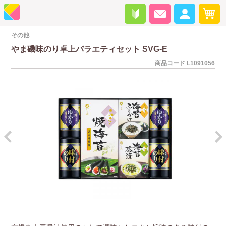
その他
やま磯味のり卓上バラエティセット SVG-E
商品コード
L1091056