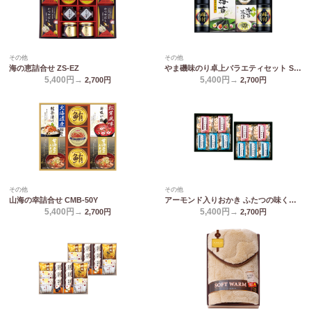
その他
その他
海の恵詰合せ ZS-EZ
やま磯味のり卓上バラエティセット SVG-E
5,400円→
5,400円→
2,700
円
2,700
円
その他
その他
山海の幸詰合せ CMB-50Y
アーモンド入りおかき ふたつの味くらべ MY-50
5,400円→
5,400円→
2,700
円
2,700
円