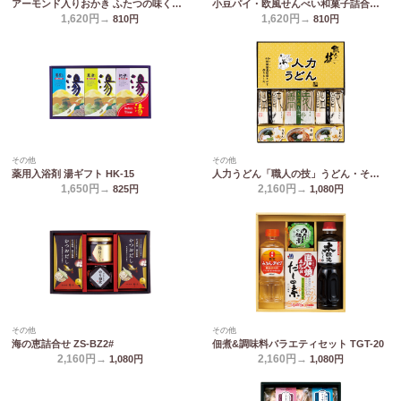
アーモンド入りおかき ふたつの味くらべ MY-15
小豆パイ・欧風せんべい和菓子詰合せ DW-15R
1,620円→
1,620円→
810
円
810
円
その他
その他
薬用入浴剤 湯ギフト HK-15
人力うどん「職人の技」うどん・そばセット JUS-BO
1,650円→
2,160円→
825
円
1,080
円
その他
その他
海の恵詰合せ ZS-BZ2#
佃煮&調味料バラエティセット TGT-20
2,160円→
2,160円→
1,080
円
1,080
円