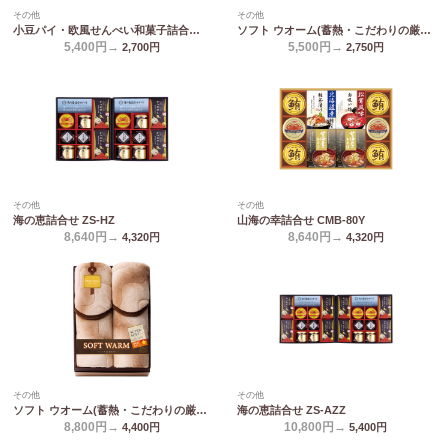
その他
その他
小豆パイ・欧風せんべい和菓子詰合せ DW-50R
ソフト ウオーム(蓄熱・こだわりの厳選) あったか遠赤 極ふわ敷きパット 6450
5,400円→
5,500円→
2,700
円
2,750
円
その他
その他
海の恵詰合せ ZS-HZ
山海の幸詰合せ CMB-80Y
8,640円→
8,640円→
4,320
円
4,320
円
その他
その他
ソフト ウオーム(蓄熱・こだわりの厳選) あったか遠赤 ソフト敷きパット2P 6440-2P
海の恵詰合せ ZS-AZZ
8,800円→
10,800円→
4,400
円
5,400
円