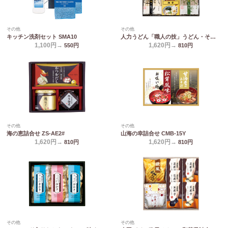
その他
その他
キッチン洗剤セット SMA10
人力うどん「職人の技」うどん・そばセット JUS-AE
1,100円→
1,620円→
550
円
810
円
その他
その他
海の恵詰合せ ZS-AE2#
山海の幸詰合せ CMB-15Y
1,620円→
1,620円→
810
円
810
円
その他
その他