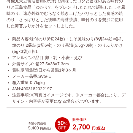
有機丸大豆醤油使用のたれで調味したコクと旨味のある味付の
りと三島食品「ゆかり?」をブレンドしたたれで調味したしそ風
味のり、遠赤外線でむらなく焼き上げたパリッとした食感の焼
のり、さっぱりとした後味の海苔茶漬、味付のりを贅沢に使用
した海苔ふりかけをセットしました。
商品内容:味付のり(8切24枚)・しそ風味のり(8切24枚)×各2、
焼のり 2袋詰(2切6枚)・のり茶漬(5.5g×3袋)・のりふりかけ
(5g×3袋)×各1
アレルゲン7品目:卵・乳・小麦・えび
外装サイズ: 箱27.5×38×7.3cm
賞味期間:製造日から常温1年3ヶ月
メーカー品番:SVG-E
箱入重量:0.7kgkg
JAN:4903182022197
注意事項:※写真はイメージです。※メーカー都合により、デ
ザイン・内容等が変更になる場合がございます。
販売価格
50
%
2,700
希望小売価格
OFF
5,400
円(税込)
円(税込)→