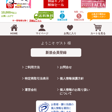
10,000
通常
包装・のし
円以上
お急ぎの場合は
2
5
お買い上げで
ご相談ください
営業日出荷
営業日出荷
※一部地域を除く
詳細はこちら
HOME
マイページ
お気に入り
カートを見る
ようこそ ゲスト 様
新規会員登録
ご利用方法
お問合せ
特定商取引法表示
個人情報保護方針
運営会社
個人情報のお取り扱い
について
お客様・贈り先様の
個人情報を適切に
お取扱い致します