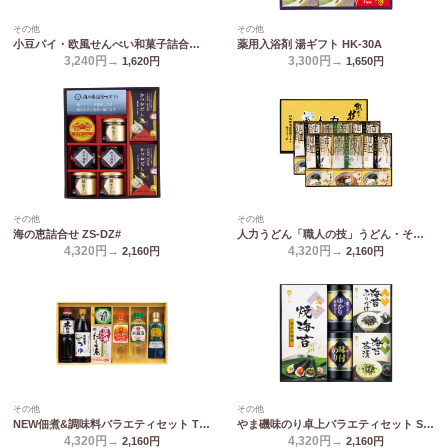
その他
その他
小豆パイ・欧風せんべい和菓子詰合せ DW-30R
薬用入浴剤 湯ギフト HK-30A
3,240円→
3,300円→
1,620
円
1,650
円
その他
その他
海の恵詰合せ ZS-DZ#
人力うどん「職人の技」うどん・そばセット JUS-DO
4,320円→
4,320円→
2,160
円
2,160
円
その他
その他
NEW佃煮&調味料バラエティセット TGT-40N
やま磯味のり卓上バラエティセット SVG-D
4,320円→
4,320円→
2,160
円
2,160
円