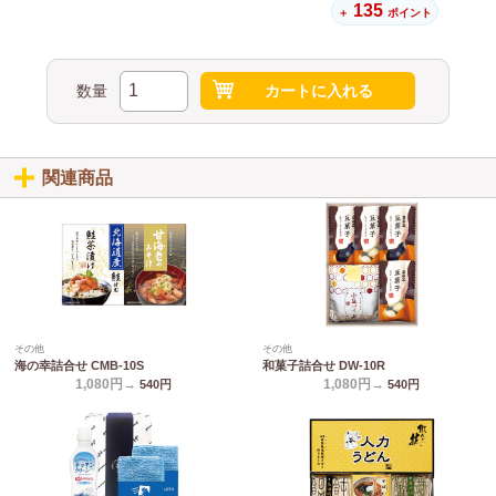
135
＋
ポイント
数量
カートに入れる
関連商品
その他
その他
海の幸詰合せ CMB-10S
和菓子詰合せ DW-10R
1,080円→
1,080円→
540
円
540
円