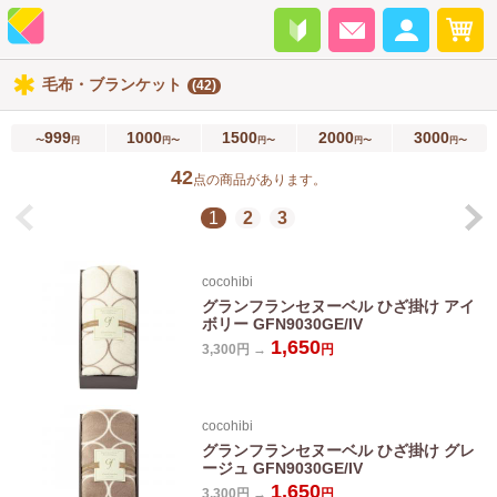
毛布・ブランケット
(42)
999
1000
1500
2000
3000
〜
円
円〜
円〜
円〜
円〜
42
点の商品があります。
1
2
3
cocohibi
グランフランセヌーベル ひざ掛け アイ
ボリー GFN9030GE/IV
1,650
3,300円 →
円
cocohibi
グランフランセヌーベル ひざ掛け グレ
ージュ GFN9030GE/IV
1,650
3,300円 →
円