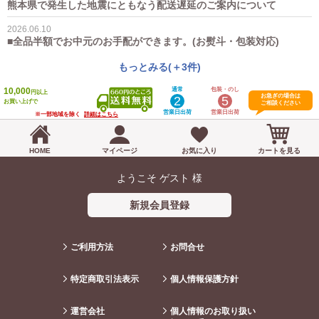
熊本県で発生した地震にともなう配送遅延のご案内について
2026.06.10
■全品半額でお中元のお手配ができます。(お熨斗・包装対応)
もっとみる(＋3件)
10,000
通常
包装・のし
円以上
お急ぎの場合は
2
5
お買い上げで
ご相談ください
営業日出荷
営業日出荷
※一部地域を除く
詳細はこちら
HOME
マイページ
お気に入り
カートを見る
ようこそ ゲスト 様
新規会員登録
ご利用方法
お問合せ
特定商取引法表示
個人情報保護方針
運営会社
個人情報のお取り扱い