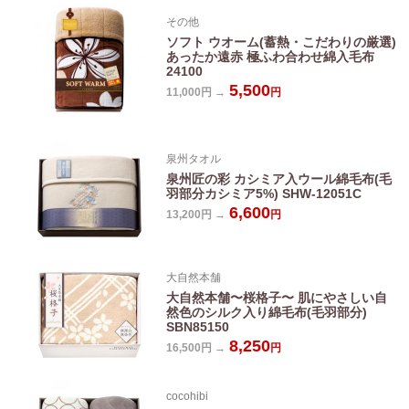
その他
ソフト ウオーム(蓄熱・こだわりの厳選)
あったか遠赤 極ふわ合わせ綿入毛布
24100
5,500
11,000円 →
円
泉州タオル
泉州匠の彩 カシミア入ウール綿毛布(毛
羽部分カシミア5%) SHW-12051C
6,600
13,200円 →
円
大自然本舗
大自然本舗〜桜格子〜 肌にやさしい自
然色のシルク入り綿毛布(毛羽部分)
SBN85150
8,250
16,500円 →
円
cocohibi