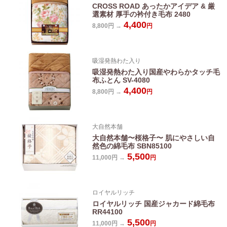
CROSS ROAD あったかアイデア & 厳
選素材 厚手の衿付き毛布 2480
4,400
8,800円 →
円
吸湿発熱わた入り
吸湿発熱わた入り国産やわらかタッチ毛
布ふとん SV-4080
4,400
8,800円 →
円
大自然本舗
大自然本舗〜桜格子〜 肌にやさしい自
然色の綿毛布 SBN85100
5,500
11,000円 →
円
ロイヤルリッチ
ロイヤルリッチ 国産ジャカード綿毛布
RR44100
5,500
11,000円 →
円