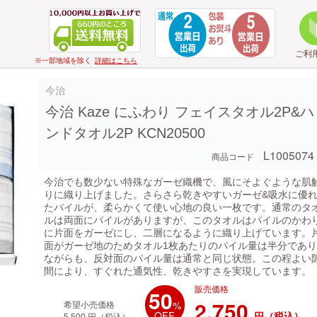
ご利
※一部地域を除く
詳細はこちら
今治
今治 Kaze にふわり フェイスタオル2P&ハ
ンドタオル2P KCN20500
L1005074
商品コード
今治でも数少ない特殊なガーゼ織機で、風にそよぐような肌
りに織り上げました。さらさら乾きやすいガーゼ&吸水に優
たパイルが、柔らかくて使い心地の良い一枚です。通常のタ
ルは両面にパイルがありますが、このタオルはパイルのかわ
に片面をガーゼにし、二層になるように織り上げています。
面がガーゼ地のためタオル1枚あたりのパイル量は半分であり
ながらも、反対面のパイル量は通常と同じ状態。この程よい
間により、すぐれた通気性、乾きやすさを実現しています。
販売価格
50
2,750
%
希望小売価格
OFF
円（税込）