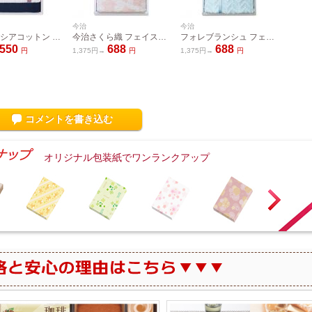
今治
今治
今治
今治 シンシアコットン フェイスタオル S-10100
今治さくら織 フェイスタオル MS-125
フォレブランシュ フェイスタオル HBM-1259
550
688
688
円
1,375円→
円
1,375円→
円
1,650
コメントを書き込む
オリジナル包装紙でワンランクアップ