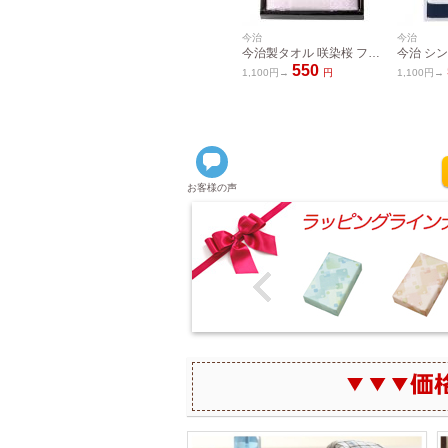
今治
今治
今治製タオル 咲染桜 フェイスタオル SZ-1001
550
1,100円→
円
1,100円→
お客様の声