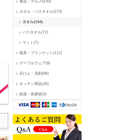
食品・グルメ(530)
タオル・バスタオル(273)
今治
今治
今
今治 ザ ホワイト 日本製 スリムバスタオル(木箱入) 65515
伊予国 花つむぎ つむぎ ウォッシュタオル2P IH1531
今治 しろきらり フェイスタオル&ウォッシュタオル S-51150
825
825
825
タオル(194)
円→
円
1,650円→
円
1,650円→
円
1,
バスタオル(72)
マット(7)
寝具・ブランケット(112)
テーブルウェア(9)
石けん・洗剤(96)
キッチン用品(26)
紙袋・挨拶状(3)