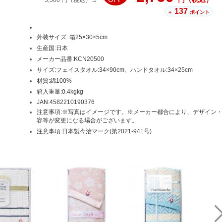
5,500
円（税込）→
137
＋
ポイント
外装サイズ: 箱25×30×5cm
生産国:日本
メーカー品番:KCN20500
サイズ:フェイスタオル:34×90cm、ハンドタオル:34×25cm
材質:綿100%
箱入重量:0.4kgkg
JAN:4582210190376
注意事項:※写真はイメージです。※メーカー都合により、デザイン
容等が変更になる場合がございます。
注意事項:日本製今治マーク(第2021-941号)