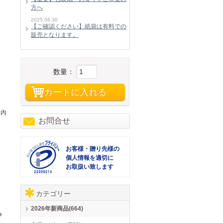
方へ
2025.06.30
【ご確認ください】紙袋は有料での
販売となります。
数量：
カートに入れる
・内
お問合せ
お客様・贈り先様の
個人情報を適切に
お取扱い致します
カテゴリー
2026年新商品(664)