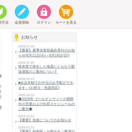
用方法
会員登録
ログイン
カートを見る
お知らせ
2026.07.29
【重要】夏季休業前最終受付のお知
らせ(8月11日(火)～8月16日(日))
2026.07.29
熊本県で発生した地震にともなう配
送遅延のご案内について
触
2026.06.10
れ
■全品半額でお中元のお手配ができ
オ
ます。(お熨斗・包装対応)
り
2026.04.22
片
◆2026年 ゴールデンウィーク期間
中の営業および出荷スケジュールの
隙
ご案内◆
2026.03.01
【重要】包装についてのお知らせ
2026.01.01
【重要】包装紙・お熨斗をご希望の