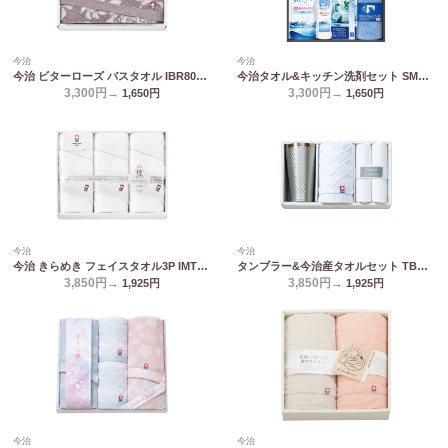
今治
今治
今治 ビターローズ バスタオル IBR80300
今治タオル&キッチン洗剤セット SMA30
3,300円→
3,300円→
1,650
円
1,650
円
今治
今治
今治 きらめき フェイスタオル3P IMT8350
タンブラー&今治産タオルセット TBR-038
3,850円→
3,850円→
1,925
円
1,925
円
今治
今治