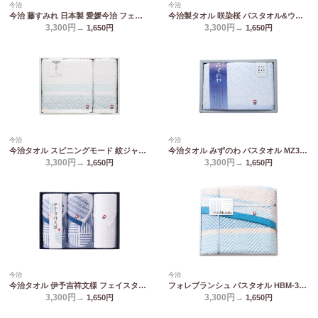
今治
今治
今治 藤すみれ 日本製 愛媛今治 フェイスタオル&ハンドタオル(木箱入) 66630
今治製タオル 咲染桜 バスタオル&ウォッシュタオル SZ-3001
3,300円→
3,300円→
1,650
円
1,650
円
今治
今治
今治タオル スピニングモード 紋ジャガードコンパクトバスタオル&ウォッシュタオル SPT03249M
今治タオル みずのわ バスタオル MZ30300
3,300円→
3,300円→
1,650
円
1,650
円
今治
今治
今治タオル 伊予吉祥文様 フェイスタオル3P IM3045
フォレブランシュ バスタオル HBM-3009
3,300円→
3,300円→
1,650
円
1,650
円