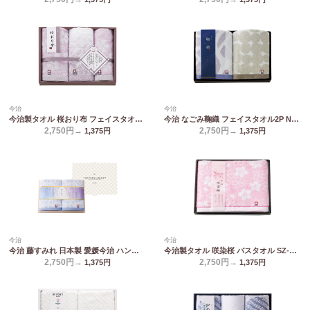
今治
今治
今治製タオル 桜おり布 フェイスタオル2P&ウォッシュタオル パープル IS9625 PI/PU
今治 なごみ鞠織 フェイスタオル2P N-20250
2,750円→
2,750円→
1,375
円
1,375
円
今治
今治
今治 藤すみれ 日本製 愛媛今治 ハンドタオル2P(木箱入) 66625
今治製タオル 咲染桜 バスタオル SZ-2501
2,750円→
2,750円→
1,375
円
1,375
円