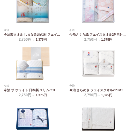
今治
今治
今治製タオル しまなみ匠の彩 フェイスタオル2P IMM-029
今治さくら織 フェイスタオル2P MS-251
2,750円→
2,750円→
1,375
円
1,375
円
今治
今治
今治 ザ ホワイト 日本製 スリムバスタオル&フェイスタオル(木箱入) 65525
今治 きらめき フェイスタオル2P IMT8250
2,750円→
2,750円→
1,375
円
1,375
円