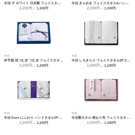
今治 ザ ホワイト 日本製 フェイスタオル2P(木箱入) 65520
今治 きらめき フェイスタオル&ハンドタオル IMT8200
2,200円→
2,200円→
1,100
円
1,100
円
今治
今治
伊予国 花つむぎ つむぎ フェイスタオル&ウォッシュタオル IH2031
今治 しろきらり フェイスタオル2P S-51200
2,200円→
2,200円→
1,100
円
1,100
円
今治
今治
今治 Kaze にふわり ハンドタオル2P KCN20200
今治製タオル 桜おり布 フェイスタオル2P ピンク IS9620 PI/PU
2,200円→
2,200円→
1,100
円
1,100
円