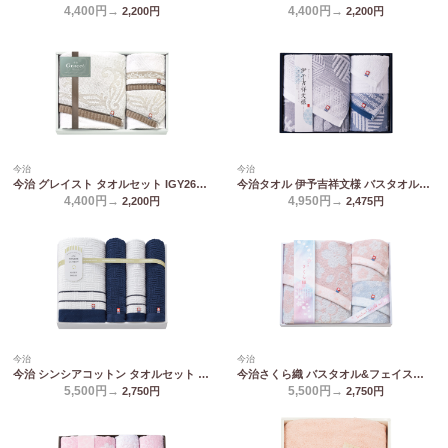
4,400円→
4,400円→
2,200
円
2,200
円
今治
今治
今治 グレイスト タオルセット IGY26400
今治タオル 伊予吉祥文様 バスタオル&フェイスタオル2P IM4545
4,400円→
4,950円→
2,200
円
2,475
円
今治
今治
今治 シンシアコットン タオルセット S-10500
今治さくら織 バスタオル&フェイスタオル2P MS-501
5,500円→
5,500円→
2,750
円
2,750
円