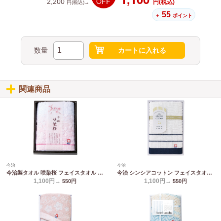
OFF
2,200
円(税込)
円(税込)→
55
＋
ポイント
数量
カートに入れる
関連商品
今治
今治
今治製タオル 咲染桜 フェイスタオル SZ-1001
今治 シンシアコットン フェイスタオル S-10100
1,100円→
1,100円→
550
円
550
円