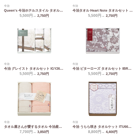
今治
今治
Queen's 今治ホテルスタイル タオルセット TQS5007715
今治タオル Heart Note タオルセット HN-0051
5,500円→
5,500円→
2,750
円
2,750
円
今治
今治
今治 グレイスト タオルセット IGY26500
今治 ビターローズ タオルセット IBR80500
5,500円→
5,500円→
2,750
円
2,750
円
今治
今治
タオル屋さんが愛するタオル 今治産バスタオル&フェイスタオル TA2170
今治 うらら咲き タオルケット ITU66080
7,700円→
8,800円→
3,850
円
4,400
円