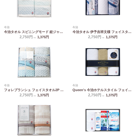
今治
今治
今治タオル スピニングモード 紋ジャガードフェイスタオル2P SPT02749M
今治タオル 伊予吉祥文様 フェイスタオル2P&ウォッシュタオル IM2545
2,750円→
2,750円→
1,375
円
1,375
円
今治
今治
フォレブランシュ フェイスタオル2P HBM-2509
Queen's 今治ホテルスタイル フェイスタオル2P&ハンドタオル TQS2507713
2,750円→
2,750円→
1,375
円
1,375
円