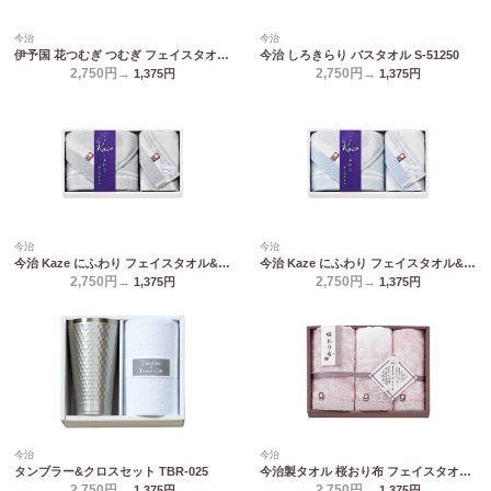
今治
今治
伊予国 花つむぎ つむぎ フェイスタオル2P IH2531
今治 しろきらり バスタオル S-51250
2,750円→
2,750円→
1,375
円
1,375
円
今治
今治
今治 Kaze にふわり フェイスタオル&ハンドタオル グレー KCN20250-GY/BL
今治 Kaze にふわり フェイスタオル&ハンドタオル ブルー KCN20250-GY/BL
2,750円→
2,750円→
1,375
円
1,375
円
今治
今治
タンブラー&クロスセット TBR-025
今治製タオル 桜おり布 フェイスタオル2P&ウォッシュタオル ピンク IS9625 PI/PU
2,750円→
2,750円→
1,375
円
1,375
円