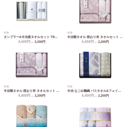
今治
今治
タンブラー&今治産タオルセット TBR-043
今治製タオル 桜おり布 タオルセット ピンク IS9640 PI/PU
4,400円→
4,400円→
2,200
円
2,200
円
今治
今治
今治製タオル 桜おり布 タオルセット パープル IS9640 PI/PU
今治 なごみ鞠織 バスタオル&フェイスタオル N-20400
4,400円→
4,400円→
2,200
円
2,200
円