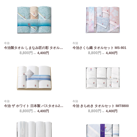
今治
今治
今治製タオル しまなみ匠の彩 タオルセット IMM-083
今治さくら織 タオルセット MS-801
8,800円→
8,800円→
4,400
円
4,400
円
今治
今治
今治 ザ ホワイト 日本製 バスタオル2P&フェイスタオル2P(木箱入) 65580
今治 きらめき タオルセット IMT8800
8,800円→
8,800円→
4,400
円
4,400
円