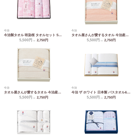
今治
今治
今治製タオル 咲染桜 タオルセット SZ-5001
タオル屋さんが愛するタオル 今治産バスタオル ピンク TA2150BE/PI
5,500円→
5,500円→
2,750
円
2,750
円
今治
今治
タオル屋さんが愛するタオル 今治産バスタオル ベージュ TA2150BE/PI
今治 ザ ホワイト 日本製 バスタオル&フェイスタオル2P(木箱入) 65550
5,500円→
5,500円→
2,750
円
2,750
円