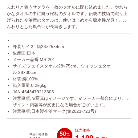
ふわりと舞うサクラを一枚のタオルに閉じ込めました。やわら
かなタオルの中に舞う桜柄のタオルです。伝統の技術で織り上
げられた今治産のタオルは、使いはじめから吸水性が良く、ふ
んわりとした風合いが長続きします。
外装サイズ: 箱23×25×4cm
生産国:日本
メーカー品番:MS-201
サイズ:フェイスタオル:28×75cm、ウォッシュタオ
ル:28×30cm
材質:綿100%
箱入重量:0.2kgkg
JAN:4543479213305
注意事項:※写真はイメージです。※メーカー都合により、デ
ザイン・内容等が変更になる場合がございます。
注意事項:日本製今治マーク(第2023-723号)
販売価格
50
%
1,100
希望小売価格