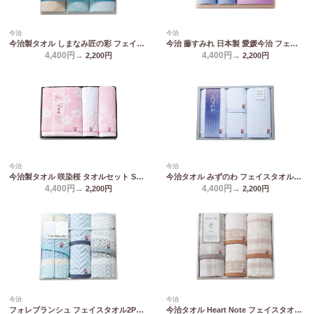
今治
今治
今治製タオル しまなみ匠の彩 フェイスタオル2P&ウォッシュタオル2P IMM-043
今治 藤すみれ 日本製 愛媛今治 フェイスタオル&ハンドタオル2P(木箱入) 66640
4,400円→
4,400円→
2,200
円
2,200
円
今治
今治
今治製タオル 咲染桜 タオルセット SZ-4001
今治タオル みずのわ フェイスタオル2P&ウォッシュタオル2P MZ30400
4,400円→
4,400円→
2,200
円
2,200
円
今治
今治
フォレブランシュ フェイスタオル2P&ウォッシュタオル2P HBM-4009
今治タオル Heart Note フェイスタオル2P&ウォッシュタオル2P HN-0041