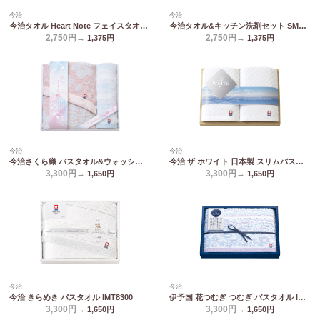
今治
今治
今治タオル Heart Note フェイスタオル2P HN-0026
今治タオル&キッチン洗剤セット SMA25
2,750円→
2,750円→
1,375
円
1,375
円
今治
今治
今治さくら織 バスタオル&ウォッシュタオル MS-301
今治 ザ ホワイト 日本製 スリムバスタオル2P(木箱入) 65530
3,300円→
3,300円→
1,650
円
1,650
円
今治
今治
今治 きらめき バスタオル IMT8300
伊予国 花つむぎ つむぎ バスタオル IH3031
3,300円→
3,300円→
1,650
円
1,650
円