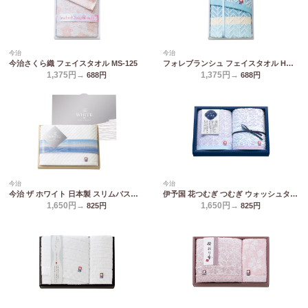
今治
今治
今治さくら織 フェイスタオル MS-125
フォレブランシュ フェイスタオル HBM-1259
1,375円→
1,375円→
688
円
688
円
今治
今治
今治 ザ ホワイト 日本製 スリムバスタオル(木箱入) 65515
伊予国 花つむぎ つむぎ ウォッシュタオル2P IH1531
1,650円→
1,650円→
825
円
825
円