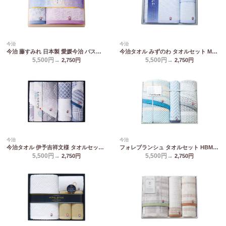
今治
今治
今治 藤すみれ 日本製 愛媛今治 バスタオル&ハンドタオル(木箱入) 66650
今治タオル みずのわ タオルセット MZ30500
5,500円→
5,500円→
2,750
円
2,750
円
今治
今治
今治タオル 伊予吉祥文様 タオルセット IM5045
フォレブランシュ タオルセット HBM-5009
5,500円→
5,500円→
2,750
円
2,750
円