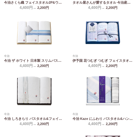
今治さくら織 フェイスタオル2P&ウォッシュタオル2P MS-401
タオル屋さんが愛するタオル 今治産フェイスタオル2P TA2140
4,400円→
4,400円→
2,200
円
2,200
円
今治
今治
今治 ザ ホワイト 日本製 スリムバスタオル2P&フェイスタオル(木箱入) 65540
伊予国 花つむぎ つむぎ フェイスタオル2P&ウォッシュタオル2P IH4031
4,400円→
4,400円→
2,200
円
2,200
円
今治
今治
今治 しろきらり バスタオル&フェイスタオル S-51400
今治 Kaze にふわり バスタオル&ハンドタオル KCN20400
4,400円→
4,400円→
2,200
円
2,200
円