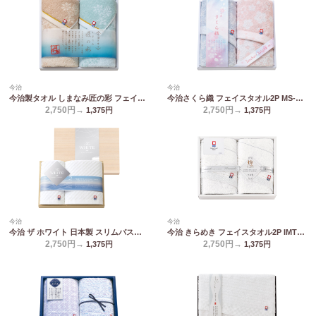
今治
今治
今治製タオル しまなみ匠の彩 フェイスタオル2P IMM-029
今治さくら織 フェイスタオル2P MS-251
2,750円→
2,750円→
1,375
円
1,375
円
今治
今治
今治 ザ ホワイト 日本製 スリムバスタオル&フェイスタオル(木箱入) 65525
今治 きらめき フェイスタオル2P IMT8250
2,750円→
2,750円→
1,375
円
1,375
円