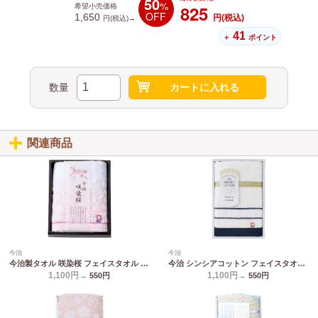
50
%
825
希望小売価格
OFF
1,650
円(税込)
円(税込)→
41
＋
ポイント
数量
カートに入れる
関連商品
今治
今治
今治製タオル 咲染桜 フェイスタオル SZ-1001
今治 シンシアコットン フェイスタオル S-10100
1,100円→
1,100円→
550
円
550
円