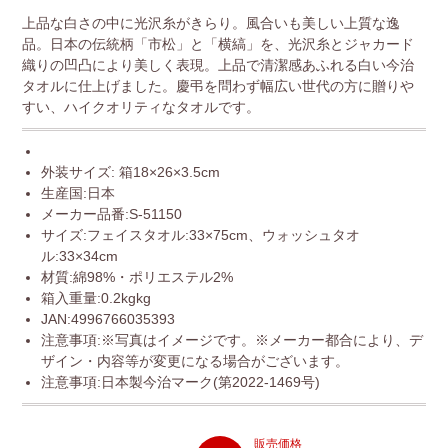
上品な白さの中に光沢糸がきらり。風合いも美しい上質な逸
品。日本の伝統柄「市松」と「横縞」を、光沢糸とジャカード
織りの凹凸により美しく表現。上品で清潔感あふれる白い今治
タオルに仕上げました。慶弔を問わず幅広い世代の方に贈りや
すい、ハイクオリティなタオルです。
外装サイズ: 箱18×26×3.5cm
生産国:日本
メーカー品番:S-51150
サイズ:フェイスタオル:33×75cm、ウォッシュタオ
ル:33×34cm
材質:綿98%・ポリエステル2%
箱入重量:0.2kgkg
JAN:4996766035393
注意事項:※写真はイメージです。※メーカー都合により、デ
ザイン・内容等が変更になる場合がございます。
注意事項:日本製今治マーク(第2022-1469号)
販売価格