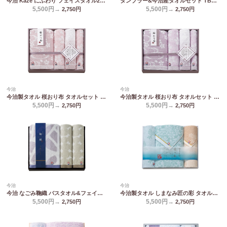
今治 Kaze にふわり フェイスタオル2P&ハンドタオル2P KCN20500
タンブラー&今治産タオルセット TBR-053
5,500円→
5,500円→
2,750
円
2,750
円
今治
今治
今治製タオル 桜おり布 タオルセット ピンク IS9650 PI/PU
今治製タオル 桜おり布 タオルセット パープル IS9650 PI/PU
5,500円→
5,500円→
2,750
円
2,750
円
今治
今治
今治 なごみ鞠織 バスタオル&フェイスタオル2P N-20500
今治製タオル しまなみ匠の彩 タオルセット IMM-053
5,500円→
5,500円→
2,750
円
2,750
円