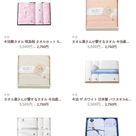
今治
今治
今治製タオル 咲染桜 タオルセット SZ-5001
タオル屋さんが愛するタオル 今治産バスタオル ピンク TA2150BE/PI
5,500円→
5,500円→
2,750
円
2,750
円
今治
今治
タオル屋さんが愛するタオル 今治産バスタオル ベージュ TA2150BE/PI
今治 ザ ホワイト 日本製 バスタオル&フェイスタオル2P(木箱入) 65550
5,500円→
5,500円→
2,750
円
2,750
円