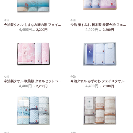
今治
今治
今治製タオル しまなみ匠の彩 フェイスタオル2P&ウォッシュタオル2P IMM-043
今治 藤すみれ 日本製 愛媛今治 フェイスタオル&ハンドタオル2P(木箱入) 66640
4,400円→
4,400円→
2,200
円
2,200
円
今治
今治
今治製タオル 咲染桜 タオルセット SZ-4001
今治タオル みずのわ フェイスタオル2P&ウォッシュタオル2P MZ30400
4,400円→
4,400円→
2,200
円
2,200
円
今治
今治