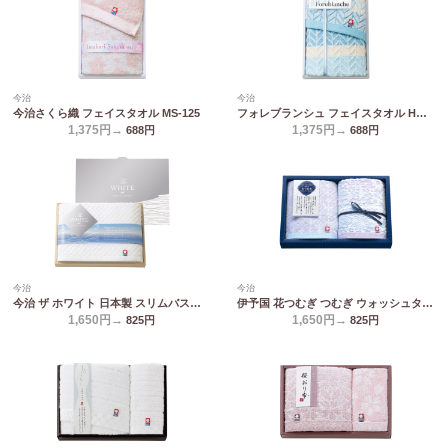
今治
今治
今治さくら織 フェイスタオル MS-125
フォレブランシュ フェイスタオル HBM-1259
1,375円→
1,375円→
688
円
688
円
今治
今治
今治 ザ ホワイト 日本製 スリムバスタオル(木箱入) 65515
伊予国 花つむぎ つむぎ ウォッシュタオル2P IH1531
1,650円→
1,650円→
825
円
825
円