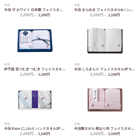
今治
今治
今治 ザ ホワイト 日本製 フェイスタオル2P(木箱入) 65520
今治 きらめき フェイスタオル&ハンドタオル IMT8200
2,200円→
2,200円→
1,100
円
1,100
円
今治
今治
伊予国 花つむぎ つむぎ フェイスタオル&ウォッシュタオル IH2031
今治 しろきらり フェイスタオル2P S-51200
2,200円→
2,200円→
1,100
円
1,100
円
今治
今治
今治 Kaze にふわり ハンドタオル2P KCN20200
今治製タオル 桜おり布 フェイスタオル2P ピンク IS9620 PI/PU
2,200円→
2,200円→
1,100
円
1,100
円