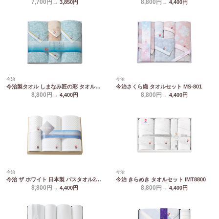
7,700円→
8,800円→
3,850
円
4,400
円
今治
今治
今治製タオル しまなみ匠の彩 タオルセット IMM-083
今治さくら織 タオルセット MS-801
8,800円→
8,800円→
4,400
円
4,400
円
今治
今治
今治 ザ ホワイト 日本製 バスタオル2P&フェイスタオル2P(木箱入) 65580
今治 きらめき タオルセット IMT8800
8,800円→
8,800円→
4,400
円
4,400
円