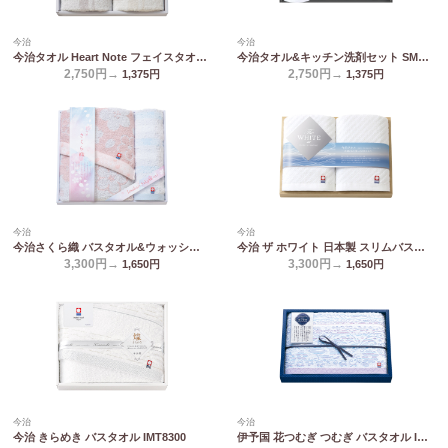
今治
今治
今治タオル Heart Note フェイスタオル2P HN-0026
今治タオル&キッチン洗剤セット SMA25
2,750円→
2,750円→
1,375
円
1,375
円
今治
今治
今治さくら織 バスタオル&ウォッシュタオル MS-301
今治 ザ ホワイト 日本製 スリムバスタオル2P(木箱入) 65530
3,300円→
3,300円→
1,650
円
1,650
円
今治
今治
今治 きらめき バスタオル IMT8300
伊予国 花つむぎ つむぎ バスタオル IH3031