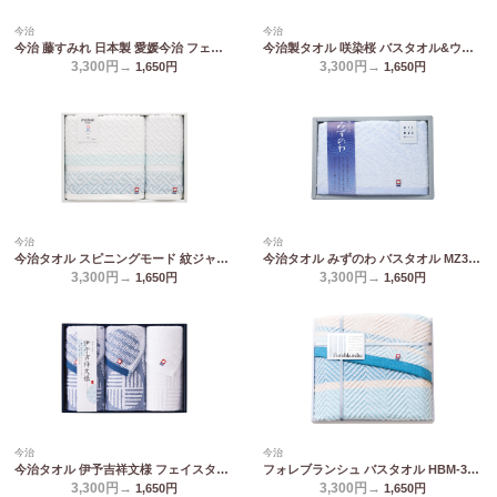
今治
今治
今治 藤すみれ 日本製 愛媛今治 フェイスタオル&ハンドタオル(木箱入) 66630
今治製タオル 咲染桜 バスタオル&ウォッシュタオル SZ-3001
3,300円→
3,300円→
1,650
円
1,650
円
今治
今治
今治タオル スピニングモード 紋ジャガードコンパクトバスタオル&ウォッシュタオル SPT03249M
今治タオル みずのわ バスタオル MZ30300
3,300円→
3,300円→
1,650
円
1,650
円
今治
今治
今治タオル 伊予吉祥文様 フェイスタオル3P IM3045
フォレブランシュ バスタオル HBM-3009
3,300円→
3,300円→
1,650
円
1,650
円