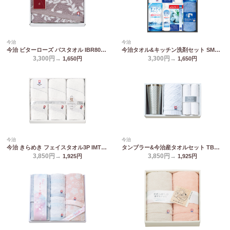
今治
今治
今治 ビターローズ バスタオル IBR80300
今治タオル&キッチン洗剤セット SMA30
3,300円→
3,300円→
1,650
円
1,650
円
今治
今治
今治 きらめき フェイスタオル3P IMT8350
タンブラー&今治産タオルセット TBR-038
3,850円→
3,850円→
1,925
円
1,925
円