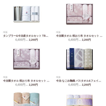
今治
今治
タンブラー&今治産タオルセット TBR-043
今治製タオル 桜おり布 タオルセット ピンク IS9640 PI/PU
4,400円→
4,400円→
2,200
円
2,200
円
今治
今治
今治製タオル 桜おり布 タオルセット パープル IS9640 PI/PU
今治 なごみ鞠織 バスタオル&フェイスタオル N-20400
4,400円→
4,400円→
2,200
円
2,200
円