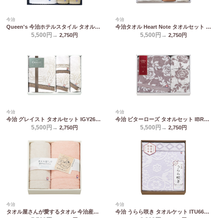
今治
今治
Queen's 今治ホテルスタイル タオルセット TQS5007715
今治タオル Heart Note タオルセット HN-0051
5,500円→
5,500円→
2,750
円
2,750
円
今治
今治
今治 グレイスト タオルセット IGY26500
今治 ビターローズ タオルセット IBR80500
5,500円→
5,500円→
2,750
円
2,750
円
今治
今治
タオル屋さんが愛するタオル 今治産バスタオル&フェイスタオル TA2170
今治 うらら咲き タオルケット ITU66080