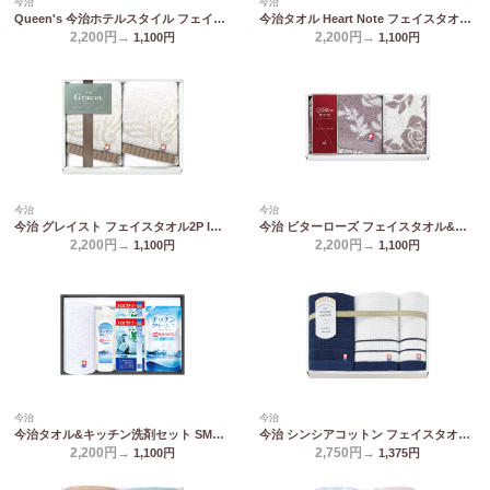
今治
今治
Queen's 今治ホテルスタイル フェイスタオル2P TQS2007712
今治タオル Heart Note フェイスタオル&ウォッシュタオル HN-0021
2,200円→
2,200円→
1,100
円
1,100
円
今治
今治
今治 グレイスト フェイスタオル2P IGY26200
今治 ビターローズ フェイスタオル&ハンドタオル IBR80200
2,200円→
2,200円→
1,100
円
1,100
円
今治
今治
今治タオル&キッチン洗剤セット SMA20
今治 シンシアコットン フェイスタオル2P&ウォッシュタオル S-12250
2,200円→
2,750円→
1,100
円
1,375
円