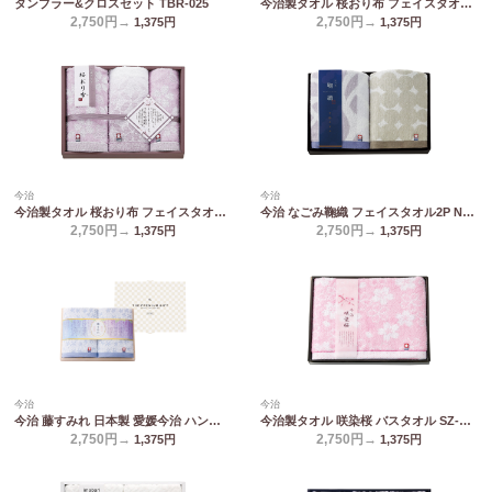
タンブラー&クロスセット TBR-025
今治製タオル 桜おり布 フェイスタオル2P&ウォッシュタオル ピンク IS9625 PI/PU
2,750円→
2,750円→
1,375
円
1,375
円
今治
今治
今治製タオル 桜おり布 フェイスタオル2P&ウォッシュタオル パープル IS9625 PI/PU
今治 なごみ鞠織 フェイスタオル2P N-20250
2,750円→
2,750円→
1,375
円
1,375
円
今治
今治
今治 藤すみれ 日本製 愛媛今治 ハンドタオル2P(木箱入) 66625
今治製タオル 咲染桜 バスタオル SZ-2501
2,750円→
2,750円→
1,375
円
1,375
円