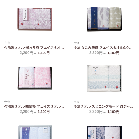
今治
今治
今治製タオル 桜おり布 フェイスタオル2P パープル IS9620 PI/PU
今治 なごみ鞠織 フェイスタオル&ウォッシュタオル N-20200
2,200円→
2,200円→
1,100
円
1,100
円
今治
今治
今治製タオル 咲染桜 フェイスタオル2P SZ-2001
今治タオル スピニングモード 紋ジャガードフェイスタオル&ウォッシュタオル SPT02249M
2,200円→
2,200円→
1,100
円
1,100
円