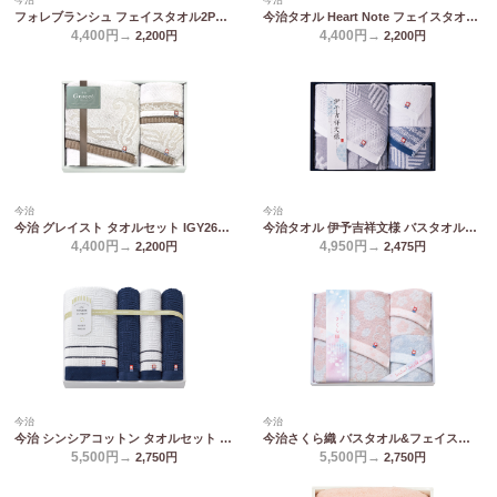
フォレブランシュ フェイスタオル2P&ウォッシュタオル2P HBM-4009
今治タオル Heart Note フェイスタオル2P&ウォッシュタオル2P HN-0041
4,400円→
4,400円→
2,200
円
2,200
円
今治
今治
今治 グレイスト タオルセット IGY26400
今治タオル 伊予吉祥文様 バスタオル&フェイスタオル2P IM4545
4,400円→
4,950円→
2,200
円
2,475
円
今治
今治
今治 シンシアコットン タオルセット S-10500
今治さくら織 バスタオル&フェイスタオル2P MS-501
5,500円→
5,500円→
2,750
円
2,750
円