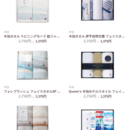
今治
今治
今治タオル スピニングモード 紋ジャガードフェイスタオル2P SPT02749M
今治タオル 伊予吉祥文様 フェイスタオル2P&ウォッシュタオル IM2545
2,750円→
2,750円→
1,375
円
1,375
円
今治
今治
フォレブランシュ フェイスタオル2P HBM-2509
Queen's 今治ホテルスタイル フェイスタオル2P&ハンドタオル TQS2507713
2,750円→
2,750円→
1,375
円
1,375
円