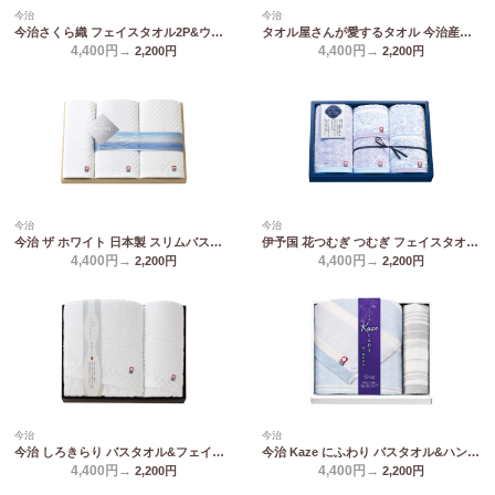
今治
今治
今治さくら織 フェイスタオル2P&ウォッシュタオル2P MS-401
タオル屋さんが愛するタオル 今治産フェイスタオル2P TA2140
4,400円→
4,400円→
2,200
円
2,200
円
今治
今治
今治 ザ ホワイト 日本製 スリムバスタオル2P&フェイスタオル(木箱入) 65540
伊予国 花つむぎ つむぎ フェイスタオル2P&ウォッシュタオル2P IH4031
4,400円→
4,400円→
2,200
円
2,200
円
今治
今治
今治 しろきらり バスタオル&フェイスタオル S-51400
今治 Kaze にふわり バスタオル&ハンドタオル KCN20400
4,400円→
4,400円→
2,200
円
2,200
円