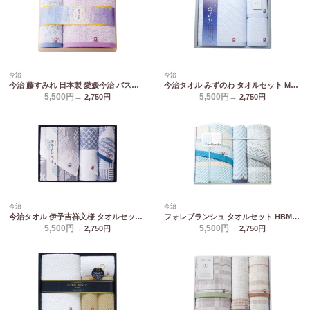
今治
今治
今治 藤すみれ 日本製 愛媛今治 バスタオル&ハンドタオル(木箱入) 66650
今治タオル みずのわ タオルセット MZ30500
5,500円→
5,500円→
2,750
円
2,750
円
今治
今治
今治タオル 伊予吉祥文様 タオルセット IM5045
フォレブランシュ タオルセット HBM-5009
5,500円→
5,500円→
2,750
円
2,750
円