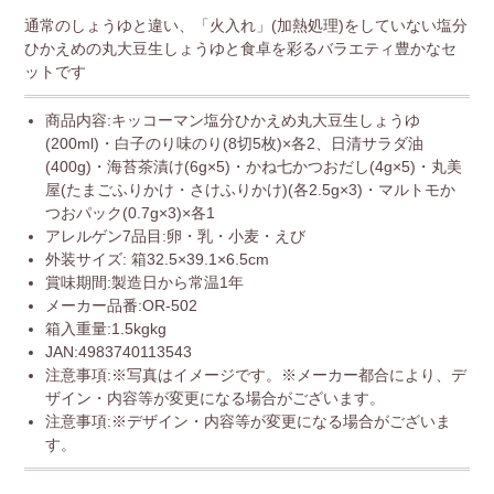
通常のしょうゆと違い、「火入れ」(加熱処理)をしていない塩分
ひかえめの丸大豆生しょうゆと食卓を彩るバラエティ豊かなセ
ットです
商品内容:キッコーマン塩分ひかえめ丸大豆生しょうゆ
(200ml)・白子のり味のり(8切5枚)×各2、日清サラダ油
(400g)・海苔茶漬け(6g×5)・かね七かつおだし(4g×5)・丸美
屋(たまごふりかけ・さけふりかけ)(各2.5g×3)・マルトモか
つおパック(0.7g×3)×各1
アレルゲン7品目:卵・乳・小麦・えび
外装サイズ: 箱32.5×39.1×6.5cm
賞味期間:製造日から常温1年
メーカー品番:OR-502
箱入重量:1.5kgkg
JAN:4983740113543
注意事項:※写真はイメージです。※メーカー都合により、デ
ザイン・内容等が変更になる場合がございます。
注意事項:※デザイン・内容等が変更になる場合がございま
す。