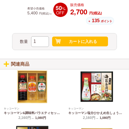
販売価格
50
%
2,700
希望小売価格
OFF
5,400
円(税込)
円(税込)→
135
＋
ポイント
数量
カートに入れる
関連商品
キッコーマン
キッコーマン
キッコーマン&調味料バラエティセット KSM-20N
キッコーマン塩分ひかえめ生しょうゆ詰合せギフト OR-20
2,160円→
2,160円→
1,080
円
1,080
円