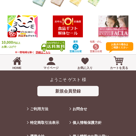
10,000
通常
包装・のし
円以上
お急ぎの場合は
2
5
お買い上げで
ご相談ください
営業日出荷
営業日出荷
※一部地域を除く
詳細はこちら
HOME
マイページ
お気に入り
カートを見る
ようこそ ゲスト 様
新規会員登録
ご利用方法
お問合せ
特定商取引法表示
個人情報保護方針