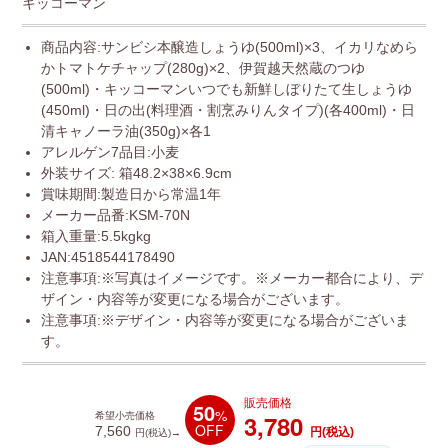
キッコーマン
商品内容:サンビシ本醸造しょうゆ(500ml)×3、イカリなめら
かトマトケチャップ(280g)×2、伊賀越天然蔵のつゆ
(500ml)・キッコーマンいつでも新鮮しぼりたて生しょうゆ
(450ml)・日の出(料理酒・割烹みりんタイプ)(各400ml)・日
清キャノーラ油(350g)×各1
アレルゲン7品目:小麦
外装サイズ: 箱48.2×38×6.9cm
賞味期間:製造日から常温1年
メーカー品番:KSM-70N
箱入重量:5.5kgkg
JAN:4518544178490
注意事項:※写真はイメージです。※メーカー都合により、デ
ザイン・内容等が変更になる場合がございます。
注意事項:※デザイン・内容等が変更になる場合がございま
す。
販売価格
50
%
3,780
希望小売価格
OFF
7,560
円(税込)
円(税込)→