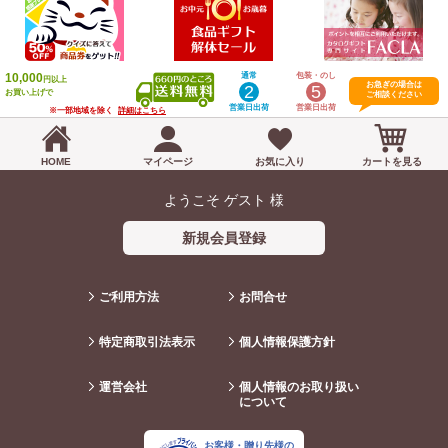
10,000
通常
包装・のし
円以上
お急ぎの場合は
2
5
お買い上げで
ご相談ください
営業日出荷
営業日出荷
※一部地域を除く
詳細はこちら
HOME
マイページ
お気に入り
カートを見る
ようこそ ゲスト 様
新規会員登録
ご利用方法
お問合せ
特定商取引法表示
個人情報保護方針
運営会社
個人情報のお取り扱い
について
お客様・贈り先様の