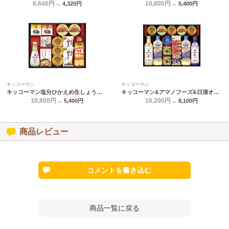
8,640円→
10,800円→
4,320
円
5,400
円
キッコーマン
キッコーマン
キッコーマン塩分ひかえめ生しょうゆ詰合せギフト OR-1002
キッコーマン&アマノフーズ&日清オイリオ バラエティセット ASC-150R
10,800円→
16,200円→
5,400
円
8,100
円
商品レビュー
コメントを書き込む
商品一覧に戻る