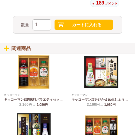
189
＋
ポイント
数量
カートに入れる
関連商品
キッコーマン
キッコーマン
キッコーマン&調味料バラエティセット KSM-20N
キッコーマン塩分ひかえめ生しょうゆ詰合せギフト OR-20
2,160円→
2,160円→
1,080
円
1,080
円