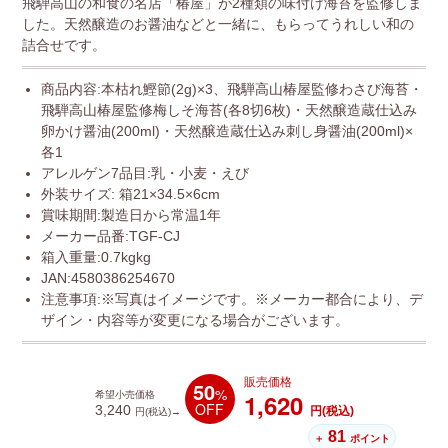
飛騨高山の和食の名店「椿屋」が2種類の味付け海苔を監修しま
した。天然醸造のお醤油などと一緒に、もらってうれしい和の
詰合せです。
商品内容:本枯れ鰹節(2g)×3、飛騨高山椿屋監修わさび海苔・
飛騨高山椿屋監修梅しそ海苔(各8切6枚)・天然醸造蔵仕込み
卵かけ醤油(200ml)・天然醸造蔵仕込み刺し身醤油(200ml)×
各1
アレルゲン7品目:乳・小麦・えび
外装サイズ: 箱21×34.5×6cm
賞味期間:製造日から常温1年
メーカー品番:TGF-CJ
箱入重量:0.7kgkg
JAN:4580386254670
注意事項:※写真はイメージです。※メーカー都合により、デ
ザイン・内容等が変更になる場合がございます。
販売価格
50
%
1,620
希望小売価格
OFF
3,240
円(税込)
円(税込)→
81
＋
ポイント