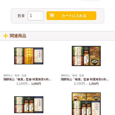
数量
カートに入れる
関連商品
飛騨高山「椿屋」監修
飛騨高山「椿屋」監修
飛騨高山「椿屋」監修 特選海苔&和味詰合せ TGF-BJ
飛騨高山「椿屋」監修 特選海苔&和味詰合せ TGF-BE
2,160円→
2,700円→
1,080
円
1,350
円