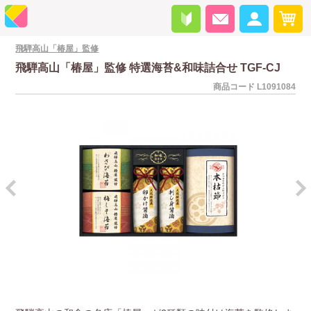
飛騨高山「椿屋」監修
飛騨高山「椿屋」監修 特選海苔&和味詰合せ TGF-CJ
商品コード
L1091084