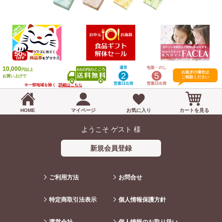
10,000
通常
包装・のし
円以上
お急ぎの場合は
2
5
お買い上げで
ご相談ください
営業日出荷
営業日出荷
※一部地域を除く
詳細はこちら
HOME
マイページ
お気に入り
カートを見る
ようこそ ゲスト 様
新規会員登録
ご利用方法
お問合せ
特定商取引法表示
個人情報保護方針
運営会社
個人情報のお取り扱い