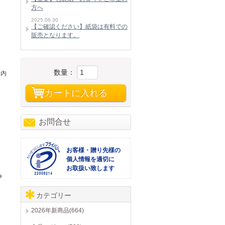
方へ
2025.06.30
【ご確認ください】紙袋は有料での
販売となります。
数量：
・内
カートに入れる
お問合せ
お客様・贈り先様の
個人情報を適切に
お取扱い致します
カテゴリー
i
cocohibi
cocohibi
coc
グランフランセヌーベル ひざ掛け グレージュ GFN9030GE/IV
グランフランセヌーベル 今治タオル フェイスタオル&ハンドタオル グレージュ GFN10301W/GE
グランフランセヌーベル 今治タオル フェイスタオル&ハンドタオル ホワイト GFN10301W/GE
2026年新商品(664)
1,650
1,650
1,650
円→
円
3,300円→
円
3,300円→
円
3,