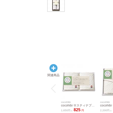
関連商品
cocohibi
cocohibi
cocohibi サスティナブル 今治ウォッシュタオル2P IMCO-153
825
1,650円→
円
2,200円→