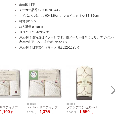
生産国:日本
メーカー品番:GFN10701W/GE
サイズ:バスタオル:60×120cm、フェイスタオル:34×82cm
材質:綿100%
箱入重量:0.8kgkg
JAN:4517334030970
注意事項:※写真はイメージです。※メーカー都合により、デザイン
容等が変更になる場合がございます。
注意事項:日本製今治マーク(第2022-1195号)
cocohibi
cocohibi
cocohib
cocohibi サスティナブル 今治フェイスタオル&ウォッシュタオル IMCO-203
cocohibi サスティナブル 今治フェイスタオル2P IMCO-253
グランフランセヌーベル ひざ掛け アイボリー GFN9030GE/IV
1,100
1,375
1,650
円
2,750円→
円
3,300円→
円
3,300