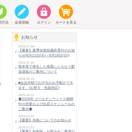
用方法
会員登録
ログイン
カートを見る
お知らせ
2026.07.29
【重要】夏季休業前最終受付のお知
らせ(8月11日(火)～8月16日(日))
2026.07.29
熊本県で発生した地震にともなう配
送遅延のご案内について
2026.06.10
■全品半額でお中元のお手配ができ
オ
ます。(お熨斗・包装対応)
2026.04.22
◆2026年 ゴールデンウィーク期間
中の営業および出荷スケジュールの
ご案内◆
2026.03.01
【重要】包装についてのお知らせ
2026.01.01
【重要】包装紙・お熨斗をご希望の