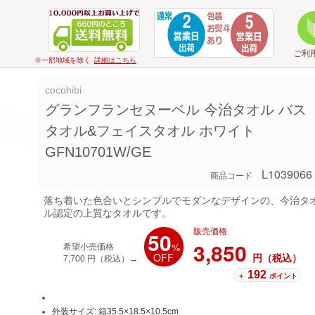
ご利
※一部地域を除く
詳細はこちら
cocohibi
グランフランセヌーベル 今治タオル バス
タオル&フェイスタオル ホワイト
GFN10701W/GE
L1039066
商品コード
落ち着いた色合いとシンプルでモダンなデザインの、今治タ
ル認定の上質なタオルです。
販売価格
50
3,850
%
希望小売価格
OFF
円（税込）
7,700
円（税込）→
192
＋
ポイント
外装サイズ: 箱35.5×18.5×10.5cm