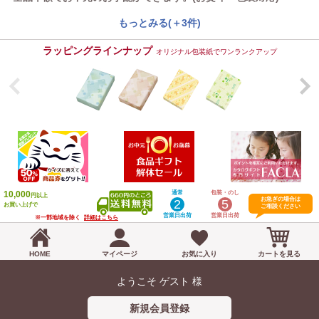
もっとみる(＋3件)
ラッピングラインナップ
オリジナル包装紙でワンランクアップ
10,000
通常
包装・のし
円以上
お急ぎの場合は
2
5
お買い上げで
ご相談ください
営業日出荷
営業日出荷
※一部地域を除く
詳細はこちら
HOME
マイページ
お気に入り
カートを見る
ようこそ ゲスト 様
新規会員登録