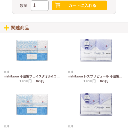
数量
カートに入れる
関連商品
西川
西川
nishikawa 今治製フェイスタオル&ウォッシュタオル TT89150505
nishikawa レスプリピュール 今治製ウォッシュタオル2P TT82153507
1,650円→
1,650円→
825
円
825
円
西川
西川