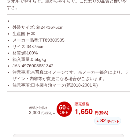
タオルでやすらぐ。肌からやすらぐ。こだわりの品質と使いや
すさ。
外装サイズ: 箱24×36×5cm
生産国:日本
メーカー品番:TT89300505
サイズ:34×75cm
材質:綿100%
箱入重量:0.5kgkg
JAN:4976008681342
注意事項:※写真はイメージです。※メーカー都合により、デ
ザイン・内容等が変更になる場合がございます。
注意事項:日本製今治マーク(第2018-2001号)
販売価格
50
%
1,650
希望小売価格
OFF
3,300
円(税込)
円(税込)→
82
＋
ポイント